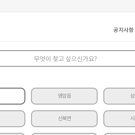
공지사항
영암읍
삼
신북면
시