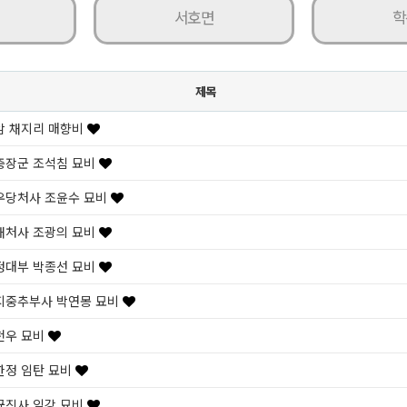
서호면
학
제목
암 채지리 매향비
충장군 조석침 묘비
우당처사 조윤수 묘비
재처사 조광의 묘비
정대부 박종선 묘비
지중추부사 박연몽 묘비
천우 묘비
한정 임탄 묘비
균진사 임강 묘비