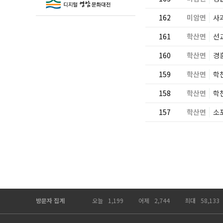
162
미암면
사
161
학산면
선
160
학산면
경
159
학산면
학
158
학산면
학
157
학산면
소
방문자 집계
오늘
1,199
어제
2,744
최대
58,133