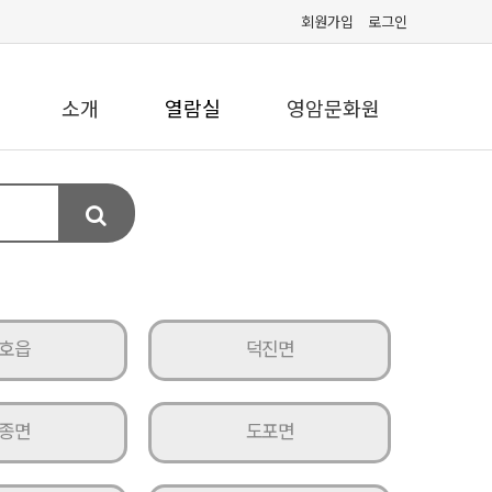
회원가입
로그인
소개
열람실
영암문화원
호읍
덕진면
종면
도포면