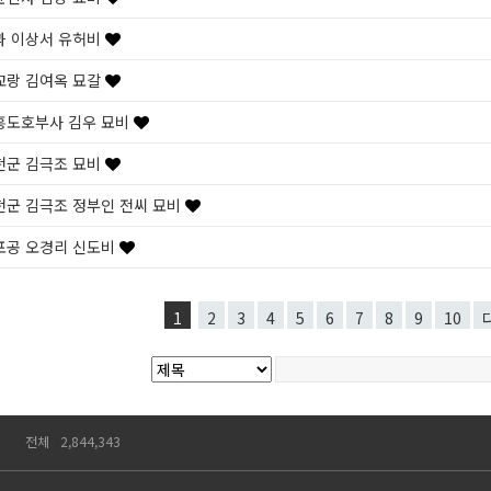
과 이상서 유허비
교랑 김여옥 묘갈
흥도호부사 김우 묘비
천군 김극조 묘비
천군 김극조 정부인 전씨 묘비
포공 오경리 신도비
1
2
3
4
5
6
7
8
9
10
전체
2,844,343