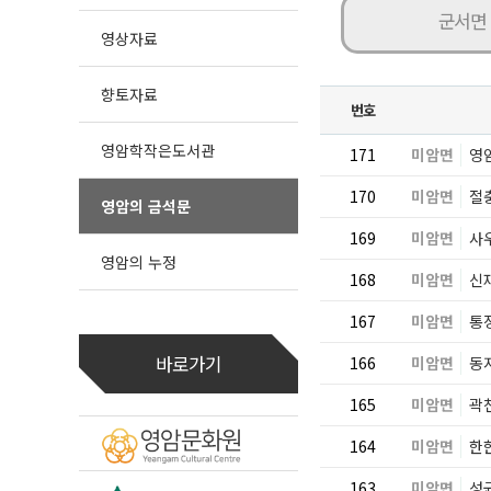
군서면
영상자료
향토자료
번호
영암학작은도서관
171
미암면
영
170
미암면
절
영암의 금석문
169
미암면
사
영암의 누정
168
미암면
신
167
미암면
통
바로가기
166
미암면
동
165
미암면
곽
164
미암면
한
163
미암면
성