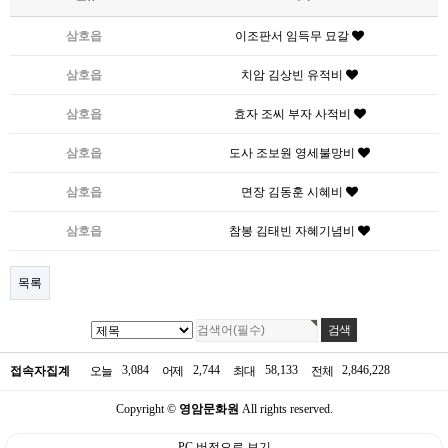
삼호읍
이조판서 임득무 묘갈
삼호읍
치암 김상빈 유적비
삼호읍
효자 조씨 부자 사적비
삼호읍
도사 조보원 영세불망비
삼호읍
면장 김동훈 시혜비
삼호읍
참봉 김태빈 자혜기념비
목록
3,084
2,744
58,133
2,846,228
접속자집계
오늘
어제
최대
전체
Copyright ©
영암문화원
All rights reserved.
PC 버전으로 보기