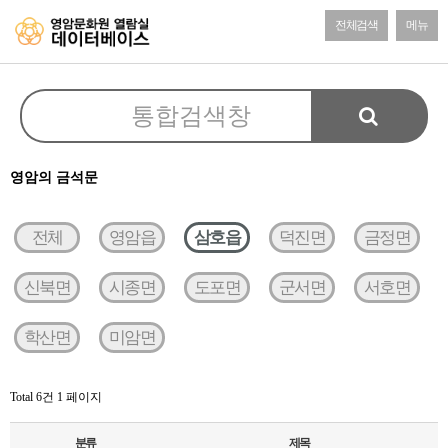
전체검색
메뉴
영암의 금석문
전체
영암읍
삼호읍
덕진면
금정면
신북면
시종면
도포면
군서면
서호면
학산면
미암면
Total 6건
1 페이지
분류
제목