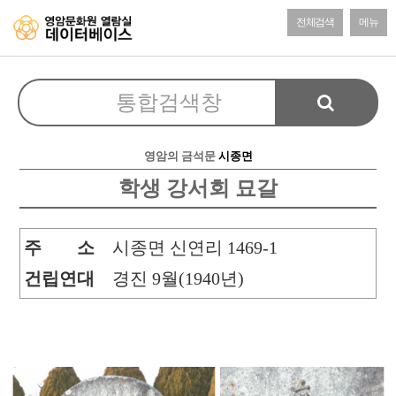
전체검색
메뉴
영암의 금석문
시종면
학생 강서회 묘갈
주 소
시종면 신연리 1469-1
건립연대
경진 9월(1940년)
본문