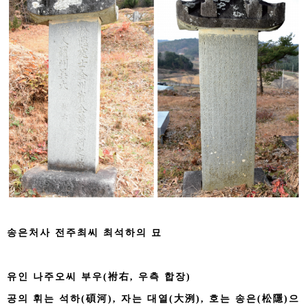
송은처사 전주최씨 최석하의 묘
유인 나주오씨 부우(祔右, 우측 합장)
공의 휘는 석하(碩河), 자는 대열(大洌), 호는 송은(松隱)으