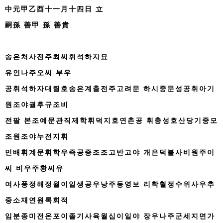
中元甲乙酉十一月十四日 立
嗣孫 善甲 孫 善貴
송은처사전주최씨휘석하지묘
유인나주오씨 부우
공휘석하자대렬호송은계출전주고려문 하시중문성공휘아기
원조야궐후규조비
전팔 본조예문관직제학휘덕지호연촌공 휘충성호산당기중모
조원조야누전지휘
민배휘계문휘학우즉공증조조고반고야 개은덕불사비원주이
씨 비우주황씨유
여사풍정해정월이일생공우낭주동영보 리학혈정수위사우추
중소재연원록회적
임분종미전온포이졸기사육월십이일야 장우나주군세지면가