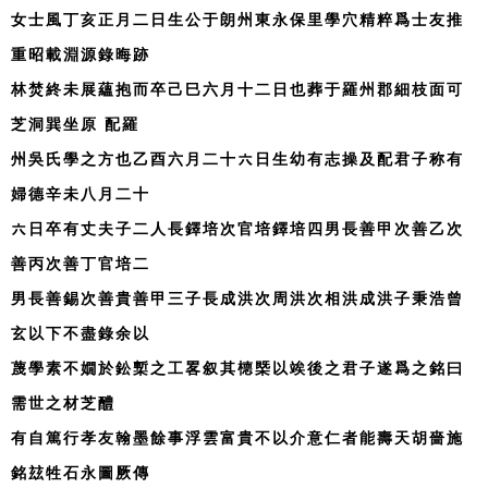
女士風丁亥正月二日生公于朗州東永保里學穴精粹爲士友推
重昭載淵源錄晦跡
林焚終未展蘊抱而卒己巳六月十二日也葬于羅州郡細枝面可
芝洞巽坐原 配羅
州吳氏學之方也乙酉六月二十六日生幼有志操及配君子称有
婦德辛未八月二十
六日卒有丈夫子二人長鐸培次官培鐸培四男長善甲次善乙次
善丙次善丁官培二
男長善錫次善貴善甲三子長成洪次周洪次相洪成洪子秉浩曾
玄以下不盡錄余以
蔑學素不嫺於鈆槧之工畧叙其㯖槩以竢後之君子遂爲之銘曰
需世之材芝醴
有自篤行孝友翰墨餘事浮雲富貴不以介意仁者能壽天胡嗇施
銘玆牲石永圖厥傳