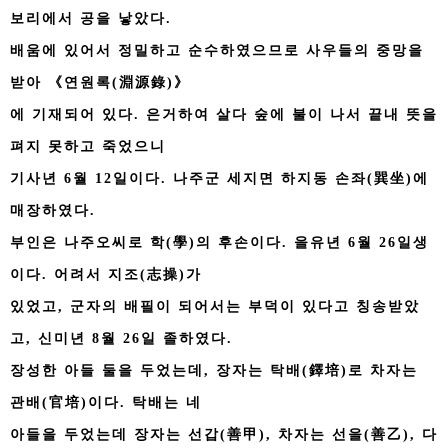
보리에서 공을 낳았다.
배움에 있어서 정밀하고 순수하였으므로 사우들의 중망을
받아 《연원록(淵源錄)》
에 기재되어 있다. 은거하여 살다 숲에 불이 나서 끝내 뜻을
펴지 못하고 죽었으니
기사년 6월 12일이다. 나주군 세지면 하지동 손좌(巽坐)에
매장하였다.
부인은 나주오씨로 학(學)의 후손이다. 을유년 6월 26일생
이다. 어려서 지조(志操)가
있었고, 군자의 배필이 되어서는 부덕이 있다고 칭송받았
고, 신미년 8월 26일 졸하였다.
장성한 아들 둘을 두었는데, 장자는 탁배(鐸培)로 차자는
관배(官培)이다. 탁배는 네
아들을 두었는데 장자는 선갑(善甲), 차자는 선을(善乙), 다