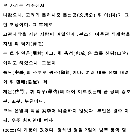
로 가계는 전주에서
나왔으니, 고려의 문하시중 문성공(文成公) 휘 아(阿)가 그
먼 조상이다. 그 후예로
고관대작을 지낸 사람이 여덟인데 ,본조의 예문관 직제학을
지낸 휘 덕지(德之)
는 호가 연촌(烟村)이고, 휘 충성(忠成)은 호를 산당(山堂)
이라고 하였으니, 그분이
중모(中慕)의 조부로 원조(願祖)이다. 여러 대를 전해 내려
와 휘 민배(旻配), 휘
계문(啓門), 휘 학우(學佑)의 대에 이르렀는데 곧 공의 증조
부, 조부, 부친이다.
모두 은일의 덕을 갖추어 벼슬하지 않았다. 부인은 원주 이
씨, 우주 황씨인데 여사
(女士)의 기풍이 있었다. 정해년 정월 2일에 낭주 동쪽 영