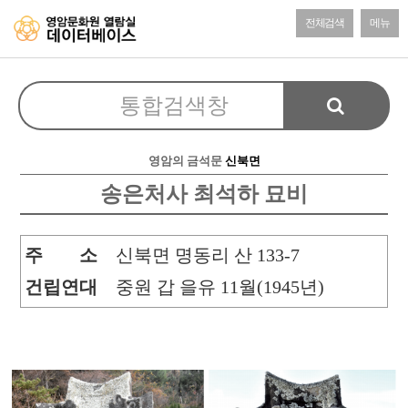
전체검색
메뉴
영암의 금석문
신북면
송은처사 최석하 묘비
주 소
신북면 명동리 산 133-7
건립연대
중원 갑 을유 11월(1945년)
본문