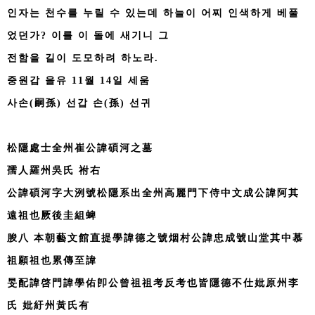
인자는 천수를 누릴 수 있는데 하늘이 어찌 인색하게 베풀
었던가? 이를 이 돌에 새기니 그
전함을 길이 도모하려 하노라.
중원갑 을유 11월 14일 세움
사손(嗣孫) 선갑 손(孫) 선귀
松隱處士全州崔公諱碩河之墓
孺人羅州吳氏 祔右
公諱碩河字大洌號松隱系出全州高麗門下侍中文成公諱阿其
遠祖也厥後圭組蜱
朘八 本朝藝文館直提學諱德之號烟村公諱忠成號山堂其中慕
祖願祖也累傳至諱
旻配諱啓門諱學佑卽公曾祖祖考反考也皆隱德不仕妣原州李
氏 妣紆州黃氏有