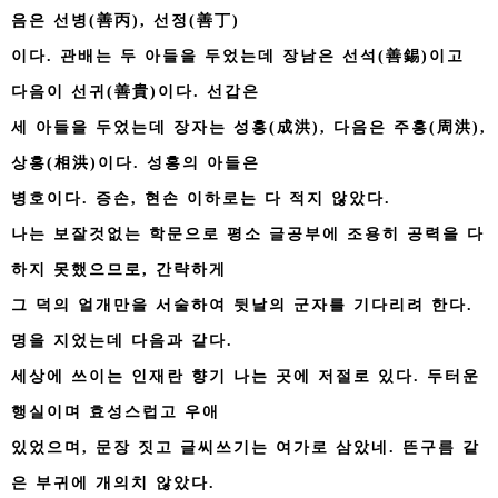
음은 선병(善丙), 선정(善丁)
이다. 관배는 두 아들을 두었는데 장남은 선석(善錫)이고
다음이 선귀(善貴)이다. 선갑은
세 아들을 두었는데 장자는 성홍(成洪), 다음은 주홍(周洪),
상홍(相洪)이다. 성홍의 아들은
병호이다. 증손, 현손 이하로는 다 적지 않았다.
나는 보잘것없는 학문으로 평소 글공부에 조용히 공력을 다
하지 못했으므로, 간략하게
그 덕의 얼개만을 서술하여 뒷날의 군자를 기다리려 한다.
명을 지었는데 다음과 같다.
세상에 쓰이는 인재란 향기 나는 곳에 저절로 있다. 두터운
행실이며 효성스럽고 우애
있었으며, 문장 짓고 글씨쓰기는 여가로 삼았네. 뜬구름 같
은 부귀에 개의치 않았다.