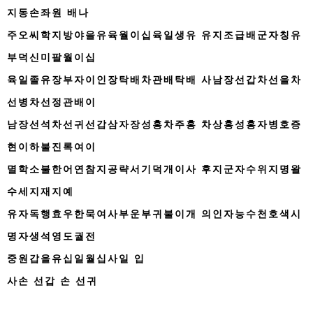
지동손좌원 배나
주오씨학지방야을유육월이십육일생유 유지조급배군자칭유
부덕신미팔월이십
육일졸유장부자이인장탁배차관배탁배 사남장선갑차선을차
선병차선정관배이
남장선석차선귀선갑삼자장성홍차주홍 차상홍성홍자병호증
현이하불진록여이
멸학소불한어연참지공략서기덕개이사 후지군자수위지명왈
수세지재지예
유자독행효우한묵여사부운부귀불이개 의인자능수천호색시
명자생석영도궐전
중원갑을유십일월십사일 입
사손 선갑 손 선귀