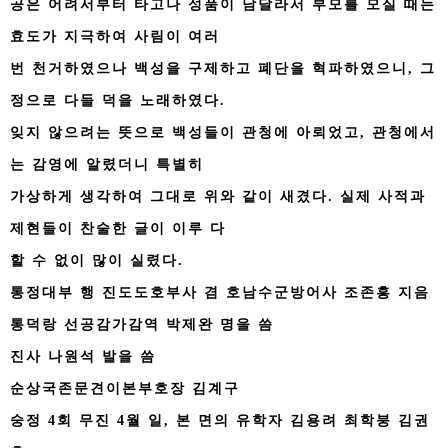
공은 어려서부터 타고나 성품이 남달라서 부모를 모실 때는
효도가 지극하여 사림이 여러
번 천거하였으나 백성을 구제하고 폐단을 혁파하였으니, 그
정으로 다들 덕을 노래하였다.
잊지 않으려는 뜻으로 백성들이 관청에 아뢰었고, 관청에서
는 감영에 알렸더니 특별히
가상하게 생각하여 그대로 위와 같이 새겼다. 실제 사적과
제현들이 찬술한 글이 이루 다
할 수 없이 많이 실렸다.
통정대부 행 진도도호부사 겸 호남수군방어사 조존흥 지음
통덕랑 선공감가감역 박제완 명을 씀
진사 나원석 발을 씀
순상국존문견이본부호장 김계구
숭정 4회 무진 4월 일, 본 면의 유학자 김용려 최학붕 김권