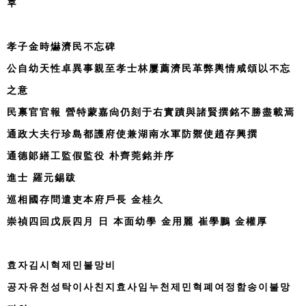
후
孝子金時爀濟民不忘碑
公自幼天性卓異事親至孝士林屢薦濟民革弊輿情咸頌以不忘
之意
民禀官官報 營特蒙嘉尙仍刻于右實蹟與諸賢撰銘不勝盡載焉
通政大夫行珍島都護府使兼湖南水軍防禦使趙存興撰
通德郞繕工監假監役 朴齊莞銘并序
進士 羅元錫跋
巡相國存問遣吏本府戶長 金桂久
崇禎四回戊辰四月 日 本面幼學 金用麗 崔學鵬 金權厚
효자김시혁제민불망비
공자유천성탁이사친지효사임누천제민혁폐여정함송이불망