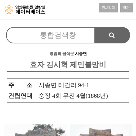
전체검색
메뉴
영암의 금석문
시종면
효자 김시혁 제민불망비
주 소
시종면 태간리 94-1
건립연대
숭정 4회 무진 4월(1868년)
본문