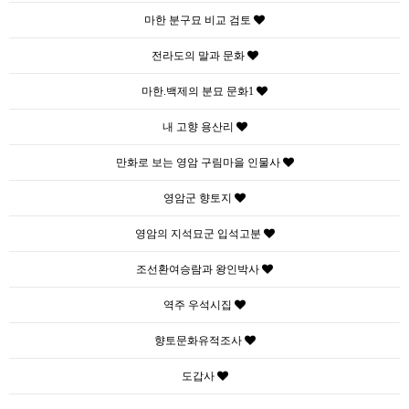
마한 분구묘 비교 검토
전라도의 말과 문화
마한.백제의 분묘 문화1
내 고향 용산리
만화로 보는 영암 구림마을 인물사
영암군 향토지
영암의 지석묘군 입석고분
조선환여승람과 왕인박사
역주 우석시집
향토문화유적조사
도갑사