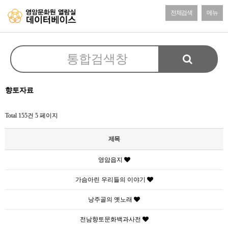
전체검색
메뉴
향토자료
Total 155건
5 페이지
제목
영암읍지
가슴아린 우리들의 이야기
낭주골의 옛노래
전남향토문화백과사전